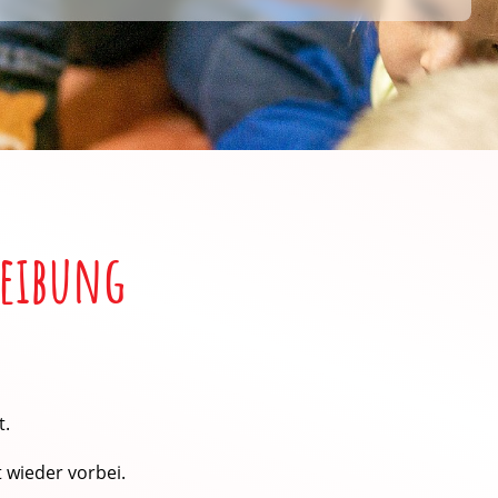
reibung
t.
wieder vorbei.